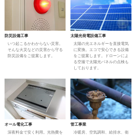
防災設備工事
太陽光発電設備工事
いつ起こるかわからない災害。
太陽の光エネルギーを直接電気
そんな火災などの災害から守る
に変換。エコで安心できる設備
防災設備をご提案します。
をご提案します。ドローンによ
る空撮で太陽光パネルの点検も
しております。
オール電化工事
管工事業
深夜料金で安く利用。光熱費を
冷暖房、空気調和、給排水、衛