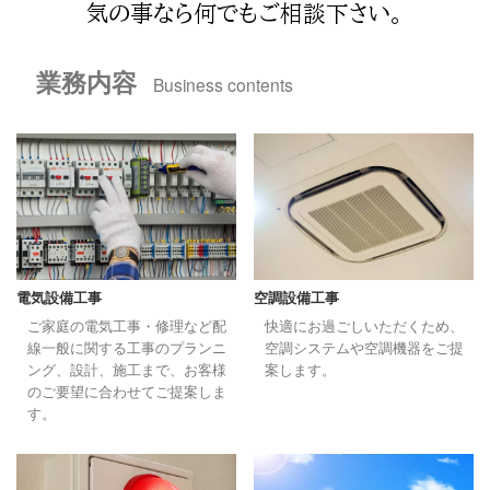
気の事なら何でもご相談下さい。
業務内容
Business contents
電気設備工事
空調設備工事
ご家庭の電気工事・修理など配
快適にお過ごしいただくため、
線一般に関する工事のプランニ
空調システムや空調機器をご提
ング、設計、施工まで、お客様
案します。
のご要望に合わせてご提案しま
す。